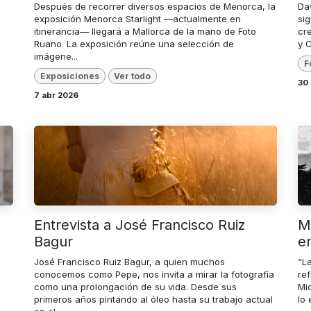
Después de recorrer diversos espacios de Menorca, la
Da
exposición Menorca Starlight —actualmente en
si
itinerancia— llegará a Mallorca de la mano de Foto
cre
Ruano. La exposición reúne una selección de
y 
imágene...
F
Exposiciones
Ver todo
30
7 abr 2026
Entrevista a José Francisco Ruiz
Mi
Bagur
e
José Francisco Ruiz Bagur, a quien muchos
“L
conocemos como Pepe, nos invita a mirar la fotografía
ref
como una prolongación de su vida. Desde sus
Mi
primeros años pintando al óleo hasta su trabajo actual
lo 