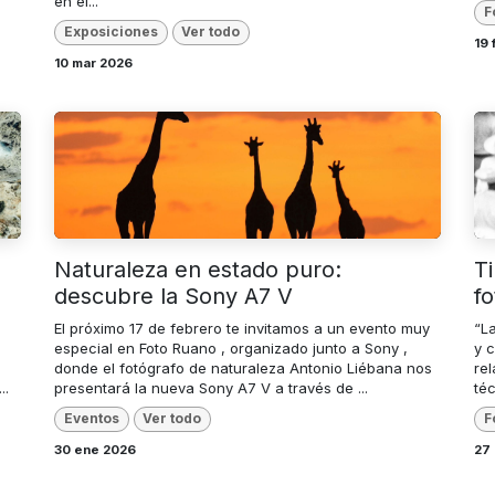
en el...
F
Exposiciones
Ver todo
19 
10 mar 2026
Naturaleza en estado puro:
T
descubre la Sony A7 V
f
El próximo 17 de febrero te invitamos a un evento muy
“L
especial en Foto Ruano , organizado junto a Sony ,
y 
donde el fotógrafo de naturaleza Antonio Liébana nos
rel
..
presentará la nueva Sony A7 V a través de ...
téc
Eventos
Ver todo
F
30 ene 2026
27