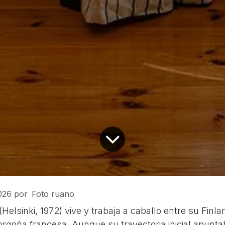
2026
por
Foto ruano
(Helsinki, 1972) vive y trabaja a caballo entre su Finla
orgoña francesa. Aunque su trayectoria inicial apunta