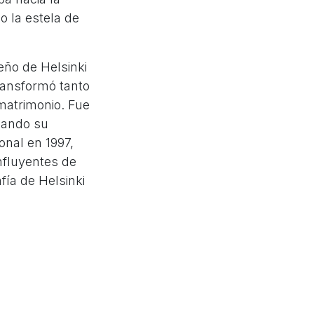
o la estela de
eño de Helsinki
transformó tanto
matrimonio. Fue
izando su
onal en 1997,
nfluyentes de
fía de Helsinki