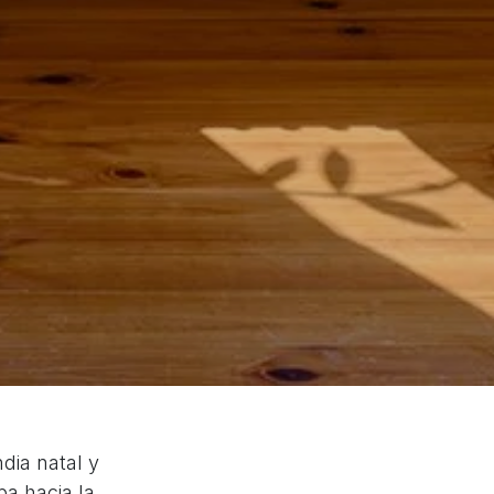
ndia natal y
ba hacia la