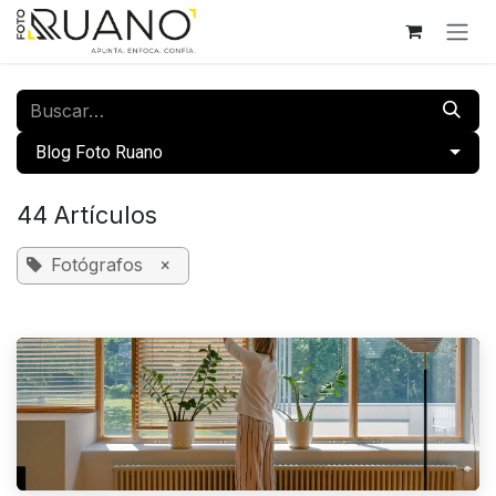
Ir al contenido
​Blog Foto Ruano
44 Artículos
Fotógrafos
×