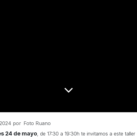
 2024
por
Foto Ruano
es 24 de mayo
, de 17:30 a 19:30h te invitamos a este taller