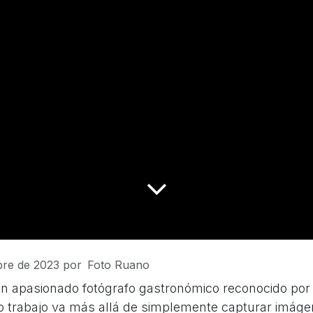
bre de 2023
por
Foto Ruano
un apasionado fotógrafo gastronómico reconocido por 
yo trabajo va más allá de simplemente capturar imág