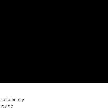
su talento y
enes de