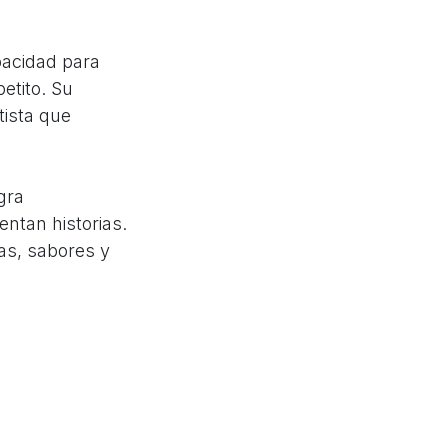
pacidad para
etito. Su
tista que
gra
entan historias.
as, sabores y