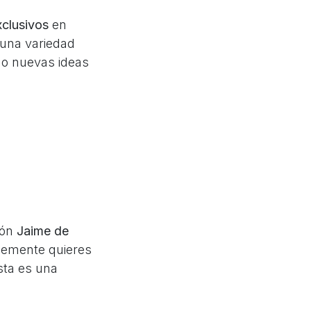
clusivos
en
 una variedad
do nuevas ideas
ión
Jaime de
plemente quieres
sta es una