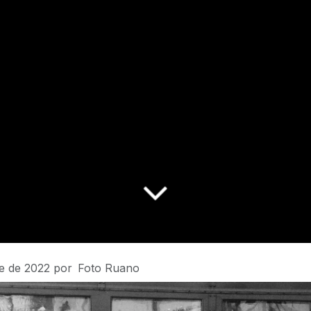
re de 2022
por
Foto Ruano