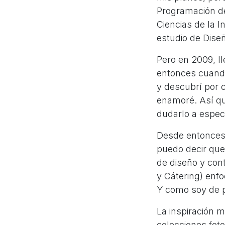
Programación de
Ciencias de la I
estudio de Diseñ
Pero en 2009, ll
entonces cuando
y descubrí por c
enamoré. Así q
dudarlo a espec
Desde entonces,
puedo decir que 
de diseño y cont
y Cátering) enf
Y como soy de p
La inspiración 
colecciones fot