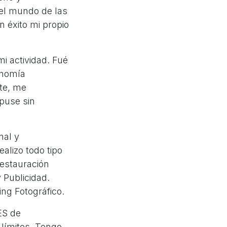
 el mundo de las
n éxito mi propio
mi actividad. Fué
onomía
nte, me
puse sin
nal y
alizo todo tipo
Restauración
 Publicidad.
ng Fotográfico.
ES de
 límites. Tengo