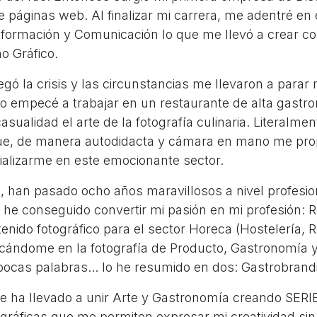
 páginas web. Al finalizar mi carrera, me adentré en
nformación y Comunicación lo que me llevó a crear co
o Gráfico.
egó la crisis y las circunstancias me llevaron a parar 
 empecé a trabajar en un restaurante de alta gastr
asualidad el arte de la fotografía culinaria. Literalme
ue, de manera autodidacta y cámara en mano me pro
ializarme en este emocionante sector.
 han pasado ocho años maravillosos a nivel profesio
he conseguido convertir mi pasión en mi profesión: Re
enido fotográfico para el sector Horeca (Hostelería, 
ocándome en la fotografía de Producto, Gastronomía y
ocas palabras... lo he resumido en dos: Gastrobrandi
me ha llevado a unir Arte y Gastronomía creando SERI
ográficas que me permiten expresar mi creatividad sin