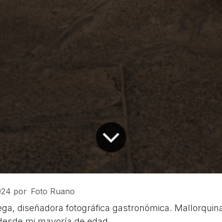
024
por
Foto Ruano
ega, diseñadora fotográfica gastronómica. Mallorquin
esde mi mayoría de edad.