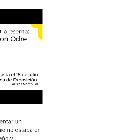
entar un
io no estaba en
eño y