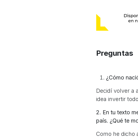
Preguntas
¿Cómo nació 
Decidí volver a
idea invertir tod
2. En tu texto m
país. ¿Qué te mo
Como he dicho a