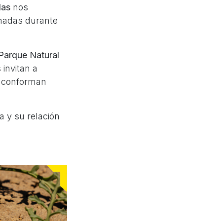
las
nos
madas durante
Parque Natural
 invitan a
ue conforman
a y su relación