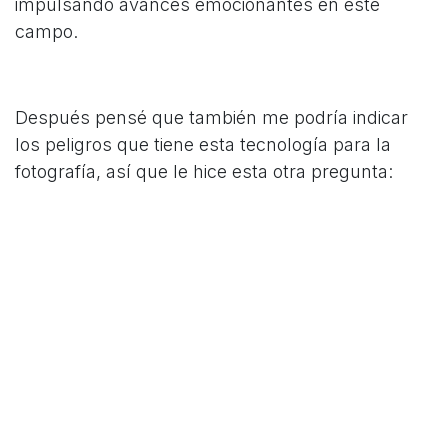
impulsando avances emocionantes en este
campo.
Después pensé que también me podría indicar
los peligros que tiene esta tecnología para la
fotografía, así que le hice esta otra pregunta:
2. Dime los peligros de la inteligencia artificial en
la fotografía.
De nuevo, aquí tenéis su respuesta sin que yo
haya modificado ni una coma:
Si bien la inteligencia artificial (IA) ofrece
numerosos beneficios en la fotografía, también