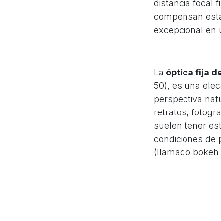
distancia focal 
compensan esta 
excepcional en 
La
óptica fija 
50), es una elec
perspectiva natu
retratos, fotogr
suelen tener es
condiciones de 
(llamado bokeh e