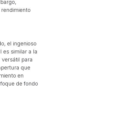
mbargo,
 rendimiento
do, el ingenioso
 es similar a la
 versátil para
 apertura que
imiento en
nfoque de fondo