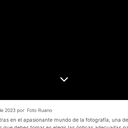
de 2023
por
Foto Ruano
ras en el apasionante mundo de la fotografía, una de
 que debes tomar es elegir las ópticas adecuadas p