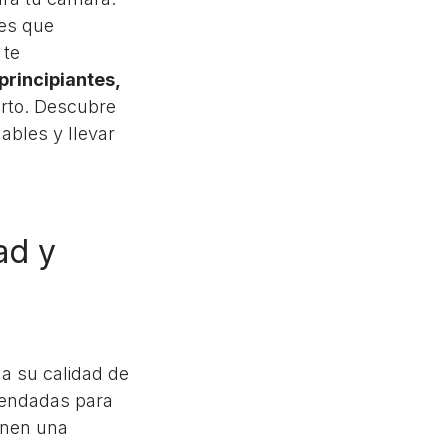
les que
 te
principiantes,
orto. Descubre
ables y llevar
ad y
 a su calidad de
mendadas para
ienen una