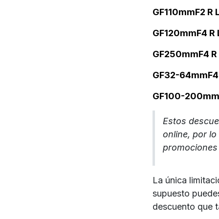
GF110mmF2 R 
GF120mmF4 R 
GF250mmF4 R 
GF32-64mmF4
GF100-200mmF
Estos descue
online, por l
promociones 
La única limita
supuesto puedes
descuento que t