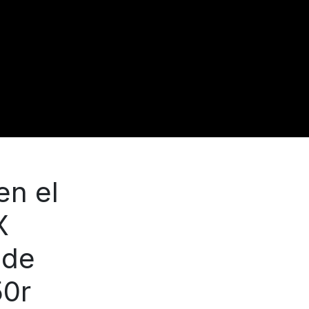
en el
X
 de
50r