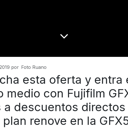
2019
por
Foto Ruano
ha esta oferta y entra 
o medio con Fujifilm GF
s a descuentos directos
 plan renove en la GFX