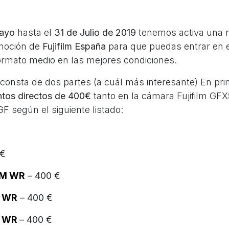
Mayo
hasta el
31 de Julio de 2019
tenemos activa una 
omoción de
Fujifilm España
para que puedas entrar en 
formato medio en las mejores condiciones.
consta de dos partes (a cuál más interesante) En pri
tos directos de 400€
tanto en la cámara Fujifilm GF
GF según el siguiente listado:
 €
LM WR
– 400 €
 WR
– 400 €
 WR
– 400 €