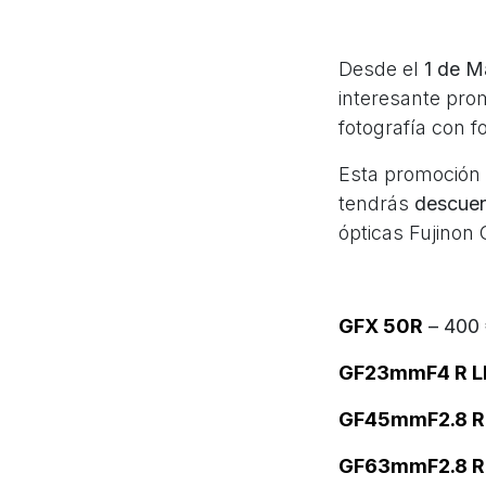
Desde el
1 de 
interesante pr
fotografía con 
Esta promoción 
tendrás
descuen
ópticas Fujinon 
GFX 50R
– 400
GF23mmF4 R 
GF45mmF2.8 R
GF63mmF2.8 R