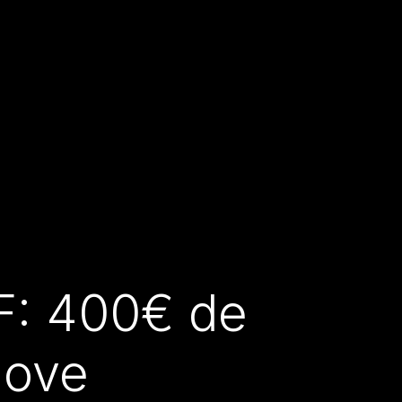
GF: 400€ de
nove