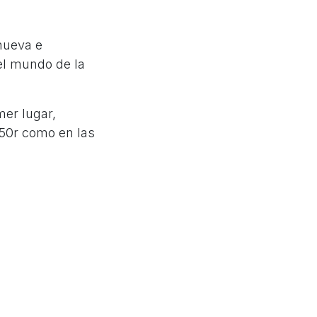
nueva e
el mundo de la
mer lugar,
X50r como en las