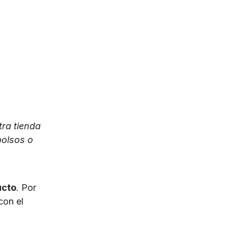
ra tienda
bolsos o
ucto
. Por
con el