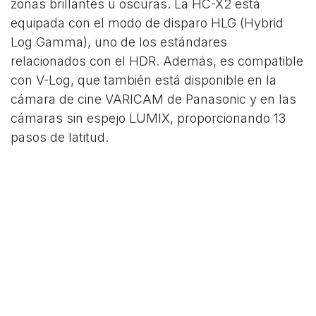
zonas brillantes u oscuras. La HC-X2 está
equipada con el modo de disparo HLG (Hybrid
Log Gamma), uno de los estándares
relacionados con el HDR. Además, es compatible
con V-Log, que también está disponible en la
cámara de cine VARICAM de Panasonic y en las
cámaras sin espejo LUMIX, proporcionando 13
pasos de latitud.
Super Slow Motion y 4K VFR (de 2 a 60/50 fps)
La función Super Slow Motion (super cámara
lenta) graba imágenes HD a una alta velocidad
de 120 fps (59,94 Hz)/100 fps (50 Hz) para
mostrar un efecto de cámara lenta. Ambas
videocámaras están equipadas con una función
de grabación 4K (UHD) VFR (velocidad de
fotogramas variable) que permite cambiar la