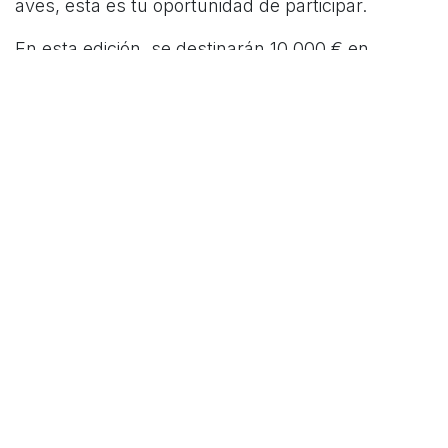
aves, esta es tu oportunidad de participar.
En esta edición, se destinarán 10.000 € en
diferentes premios de alta calidad, que incluyen
reconocidos artículos de fotografía, óptica y
equipamiento complementario. ¡Tienes hasta el
24 de julio para participar!
Visita el enlace proporcionado para obtener más
detalles sobre cómo enviar tus fotografías y ser
parte de este emocionante concurso.
Enlace concurso:
https://deltabirdingfestival.com/es/delta-photo-
contest/
Enlace Festival:
https://deltabirdingfestival.com/es/