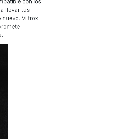
mpatible con los
ra llevar tus
 nuevo. Viltrox
promete
e.