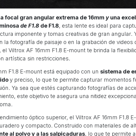
ia focal
gran angular extrema
de 16mm
y
una excel
uminosa
de F1.8
de F1.8
, esta lente es ideal para cap
tectura imponente y tomas creativas de gran angular.
 la fotografía de paisaje o en la grabación de videos d
 el Viltrox AF 16mm F1.8 E-mount te brinda la flexibil
n artística sin restricciones.
6mm F1.8 E-mount está equipado con un
sistema de e
pido
y preciso, lo que te permite capturar momentos 
isión. Ya sea que estés capturando fotografías de acc
iento, este objetivo te asegura una nitidez excepcion
toma.
ndimiento óptico superior, el Viltrox AF 16mm F1.8 
uradero y compacto. Construido con materiales de alt
nte al polvo y a las salpicaduras
, lo que te permite 