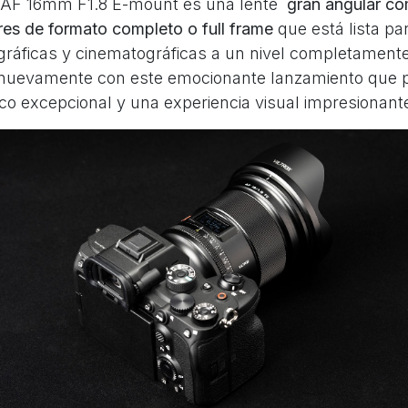
x AF 16mm F1.8 E-mount es una lente
gran angular co
res de formato completo o full frame
que está lista pa
ográficas y cinematográficas a un nivel completamente
 nuevamente con este emocionante lanzamiento que 
co excepcional y una experiencia visual impresionant