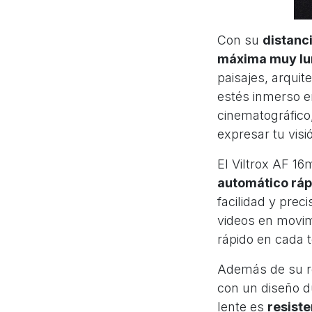
Con su
distanc
máxima muy l
paisajes, arqui
estés inmerso en
cinematográfico,
expresar tu visió
El Viltrox AF 1
automático rá
facilidad y prec
videos en movim
rápido en cada 
Además de su re
con un diseño d
lente es
resiste