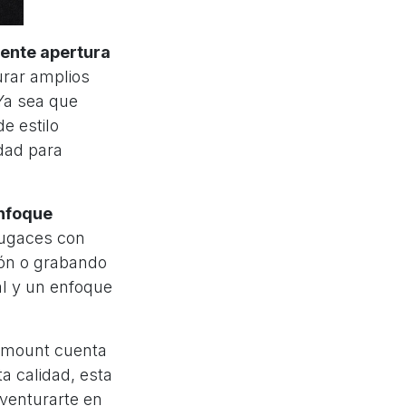
ente apertura
turar amplios
 Ya sea que
e estilo
idad para
nfoque
fugaces con
ión o grabando
al y un enfoque
E-mount cuenta
a calidad, esta
aventurarte en