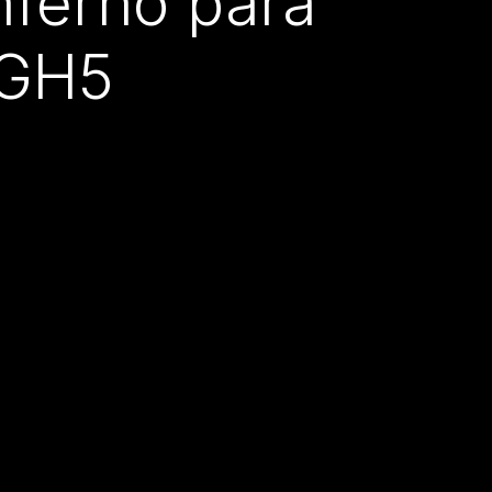
nferno para
 GH5