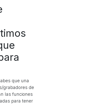
e
timos
 que
para
 sabes que una
es/grabadores de
an las funciones
radas para tener