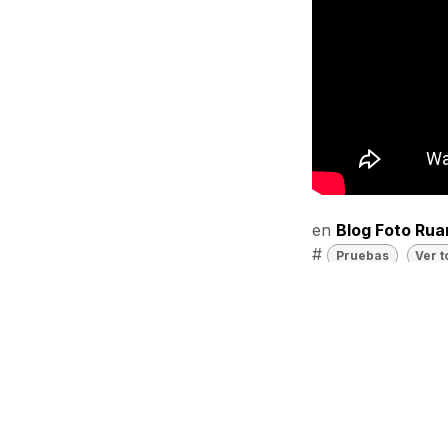
en
​Blog Foto Ru
#
Pruebas
Ver 