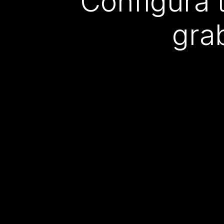
Configura 
gra