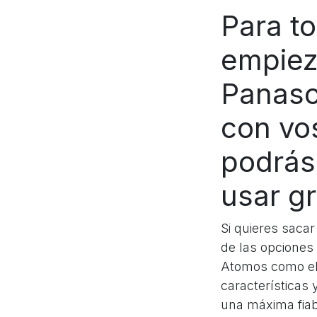
Para t
empiez
Panaso
con vo
podrás
usar g
Si quieres sacar
de las opciones
Atomos como el 
características 
una máxima fiabi