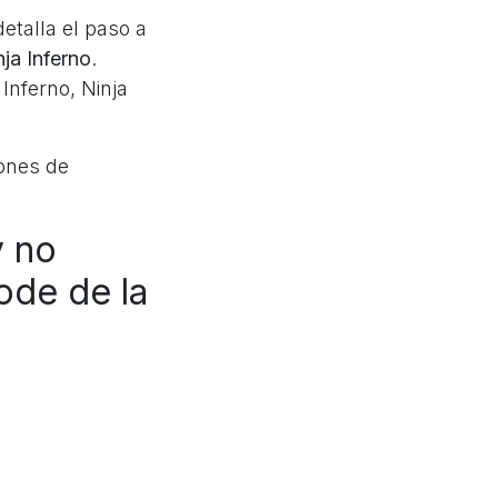
etalla el paso a
ja Inferno
.
Inferno, Ninja
iones de
y no
ode de la