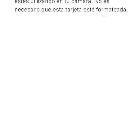
estés utilizando en tu cámara. No es
necesario que esta tarjeta esté formateada,
sino que haya espacio para el archivo.
Una vez tenemos el archivo descargado, vamos
ver
los pasos en nuestra Canon EOS R:
Extrae la tarjeta del lector de tarjetas e
inserta la tarjeta en la cámara.
Activa la alimentación de la cámara y ajusta
el modo de disparo en <P>.
Pulsa el botón <MENU> para visualizar el
menú.
Selecciona [Firmware Ver.x.X.X] desde la
pestaña [Configuración] del menú y pulsa el
botón <SET>.