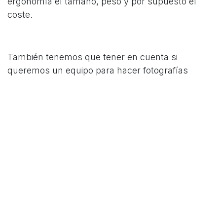
ergonomía el tamaño, peso y por supuesto el
coste.
También tenemos que tener en cuenta si
queremos un equipo para hacer fotografías
puntuales (viajes, ocasiones especiales, etc) o si
queremos ir mejorando y avanzando en el
mundo de la fotografía.
Para ir concluyendo, queremos darte algunos
consejos rápidos
que te ayuden a elegir tu
equipo. Como hemos dicho, lo primero que
tendrás que preguntarte es: "¿qué tipo de
fotografía quiero hacer?"