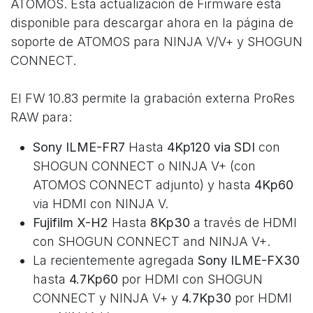
ATOMOS. Esta actualización de Firmware está
disponible para descargar ahora en la página de
soporte de ATOMOS para NINJA V/V+ y SHOGUN
CONNECT.
El FW 10.83 permite la grabación externa ProRes
RAW para:
Sony ILME-FR7
Hasta
4Kp120 via SDI
con
SHOGUN CONNECT o NINJA V+ (con
ATOMOS CONNECT adjunto) y hasta
4Kp60
via HDMI con NINJA V.
Fujifilm X-H2
Hasta
8Kp30
a través de HDMI
con SHOGUN CONNECT and NINJA V+.
La recientemente agregada
Sony ILME-FX30
hasta
4.7Kp60
por HDMI con SHOGUN
CONNECT y NINJA V+ y
4.7Kp30
por HDMI